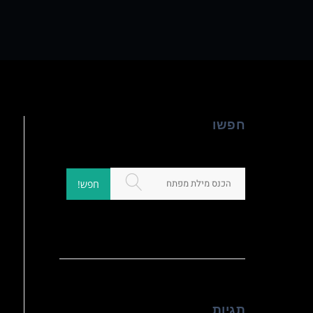
חפשו
חפש!
תגיות