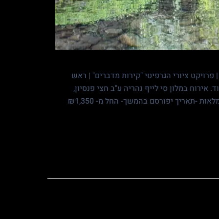
פרויקט ציורי הגרפיטי "קירות מדברים" | ראש
. אירוח במלון סי לייף נהריה ע"ב חצי פנסיון,
כניסות לאתרים, מדריך טיולים מבית אגד הסעים תיור ונופש, הסעות מלאות -תאריך יפורסם בהמשך- החל מ- ₪1,350