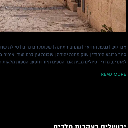
אבו גוש | גבעת הרדאר | מתחם התחנה | שכונת הבוכרים | טיילת שרובר |
סיור ברובע היהודי | שוק מחנה יהודה | שכונת עין כרם ועוד. אירוח 
לאתרים, מדריך טיולים מבית אגד הסעים תיור ונופש, הסעות מלאות רק ₪1,250 לאדם ל-3 ימי טי
READ MORE
ירושלים בעקבות מלכים