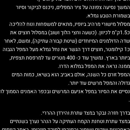
המשך נסיעה צפונה על ציר המפלים, ניכנס לביקור וסיור
בשמורת הטבע גמלא.
מסלול מישורי מרהיב ביופיו, מתאים למשפחות ונוח להליכה
כ1.5ק"מ לכיוון. (כשעה וחצי הלוך ושוב) במסלול חוצים את
שדה הדולמנים המיוחדים (שיטת קבורה עתיקה), ומשם, לאחר
כ1 קילומטר, חוצים דרך הגשר את נחל גמלא מעל המפל הגבוה
ביותר בארץ. נמשיך עוד כ- 400 מטרים עד למרפסת תצפית,
ממנה נראה את המפל במלוא הדרו.
המפל זורם כל השנה, אולם באביב הוא בשיאו, כמות המים
גדולה והמפל מרשים עוד יותר.
נסיים את הסיור במפל אניעם המרשים ובכפר האמנים הסמוך לו
.
בדרך חזרה נבקר במצד עתרת והירדן ההררי.
במצד עתרת וטחנת הקמח העתיקה על הנהר נערך בשנתיים
האחרונות שיקום ושימור והפיכתו למוקד תיירותי. באתר קיימים