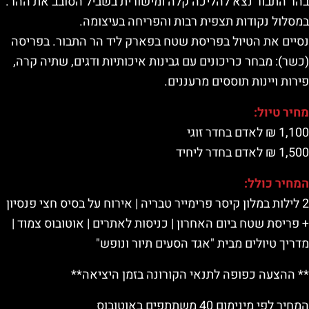
בהר התבור נצא להליכה קלה ומישורית בשביל הסובב את ההר.
במסלול נקודות תצפית רבות והפריחה בעיצומה.
נסיים את הטיול בפריסת שטח בפארק ליד הר התבור. בפריסה
(כשר): מבחר כריכונים עם גבינות איכותיות ודגים, שתיה קרה,
פירות ויינות תוססים מרעננים.
מחיר טיול:
1,100 ₪ לאדם בחדר זוגי
1,500 ₪ לאדם בחדר ליחיד
המחיר כולל:
2 לילות במלון קיסר פרימייר טבריה | אירוח על בסיס חצי פנסיון
+ פריסת שטח ביום האחרון | כניסות לאתרים | אוטובוס צמוד |
מדריך טיולים מבית "אגד הסעים תיור ונופש"
** ההצעה כפופה לתנאי הקורונה בזמן היציאה**
המחיר לפי מינימום 40 משתתפים באוטובוס