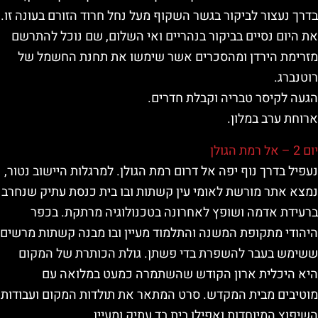
בדרך נעצור לביקור בגשר השקוף מעל נחל חרוד הזורם בעונה זו.
את היום נסיים בביקור בנהריים ואי השלום, שם נוכל להתרשם
מזרימת הירדן ומהסכרים אשר שימשו את תחנת החשמל של
רוטנברג.
הגעה לקיסר טבריה וקבלת חדרים.
ארוחת ערב במלון.
יום 2 – אל רמת הגולן
נעפיל בדרך נוף יפה אל דרום רמת הגולן. למרגלות היישוב נטור,
נמצא אתר מורשת לאומי עין קשתות ובו בית כנסת עתיק שנחרב
ברעידת אדמה ושופץ לאחרונה בטכנולוגיה מרתקת. בכפר
היהודי מתקופת המשנה והתלמוד מעיין ובו מבנה קשתות מרשים
ששימש בעבר להשפרת בדי פשתן. גולת הכותרת של המקום
היא היכלית ארון הקודש שהשתמרה כמעט במלואה עם
מוטיבים מבית המקדש. סרט המתאר את תולדות המקום ועבודות
השיפוץ המיוחדות ואפילו בית בד עתיק ומעיין.