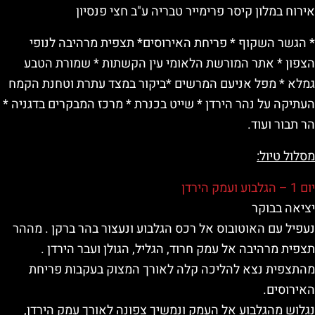
אירוח במלון קיסר פרימייר טבריה ע"ב חצי פנסיון
* הגשר השקוף * פריחת האירוסים* תצפית מרהיבה לנופי
הצפון * אתר המורשת הלאומי עין הקשתות * שמורת הטבע
גמלא * מפל אניעם המרשים *ביקור במצד עתרת וטחנת הקמח
העתיקה על נהר הירדן * שייט בכנרת * מרכז המבקרים בדגניה *
הר תבור ועוד.
מסלול טיול:
יום 1 – הגלבוע ועמק הירדן
יציאה בבוקר
נעפיל עם האוטובוס אל רכס הגלבוע ונעצור בהר ברקן . מההר
תצפית מרהיבה אל עמק חרוד, הגליל, הגולן ועבר הירדן .
מהתצפית נצא להליכה קלה לאורך המצוק בעקבות פריחת
האירוסים.
נגלוש מהגלבוע אל העמק ונמשיך צפונה לאורך עמק הירדן,