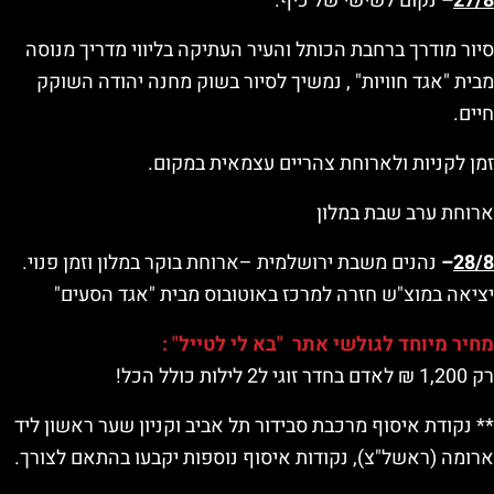
27/8
–
נקום לשישי של כיף.
סיור מודרך ברחבת הכותל והעיר העתיקה בליווי מדריך מנוסה
מבית "אגד חוויות" , נמשיך לסיור בשוק מחנה יהודה השוקק
חיים.
זמן לקניות ולארוחת צהריים עצמאית במקום.
ארוחת ערב שבת במלון
28/8
–
נהנים משבת ירושלמית –ארוחת בוקר במלון וזמן פנוי.
יציאה במוצ"ש חזרה למרכז באוטובוס מבית "אגד הסעים"
מחיר מיוחד לגולשי אתר "בא לי לטייל" :
רק 1,200 ₪ לאדם בחדר זוגי ל2 לילות כולל הכל!
** נקודת איסוף מרכבת סבידור תל אביב וקניון שער ראשון ליד
ארומה (ראשל"צ), נקודות איסוף נוספות יקבעו בהתאם לצורך.