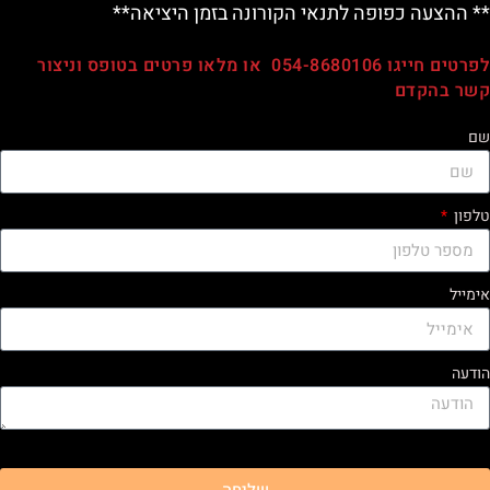
** ההצעה כפופה לתנאי הקורונה בזמן היציאה**
לפרטים חייגו 054-8680106 או מלאו פרטים בטופס וניצור
קשר בהקדם
שם
טלפון
אימייל
הודעה
שליחה