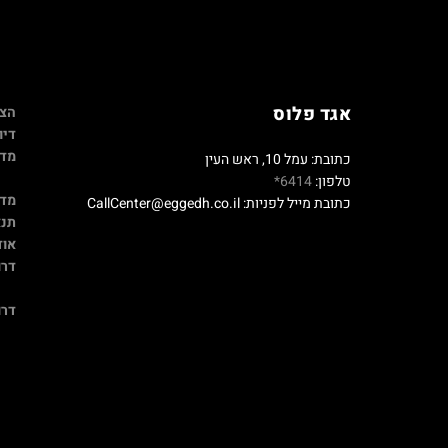
אגד פלוס
הצה
דיו
מדי
כתובת: עמל 10, ראש העין
טלפון:
6414*
מדי
כתובת מייל לפניות: CallCenter@eggedh.co.il
תנא
אוד
דרו
דרו