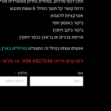
תזכו לנוף מדהים, צמחיית נחלים פסטורלית ופריח
דרגת קושי: קל משך הטיול: 6 שעות מונגש
אטרקציות לדוגמא:
ביקור באגמון חפר
ביקור ביקב ויתקין
פריסת צהרים או בראנץ בכפר ויתקין
אנשים שצפו בטיול זה התעניינו
בטיולים בארץ
,
לפרטים חייגו 054-6827244 או מלאו פרטים בטופס וניצור קשר בהקדם
שם
טלפון