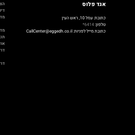
אגד פלוס
הצה
דיו
מדי
כתובת: עמל 10, ראש העין
טלפון:
6414*
מדי
כתובת מייל לפניות: CallCenter@eggedh.co.il
תנא
אוד
דרו
דרו