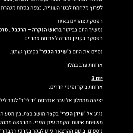
לפרוץ מלחמת לבנון השנייה, נצפה בפתח מנהרת הח
הפסקת צהריים באזור
נמשיך היום בביקור
בראש הנקרה – הרכבל , סרט 
הפסקה בקניון נהריה לארוחת צהריים
נסיים את היום ב
"שיכר הכפר"
בקיבוץ געתון.
ארוחת ערב במלון
יום 3
ארוחת בוקר ופינוי חדרים.
יציאה מהמלון אל עבר אנדרטת "יד לי"ד" לזכר ליל
נגיע אל
"עידן הפרי"
בקצה מושב בצת, בין מטע הבנ
משפחת אישח והקמת עידן הפרי. ההרצאה מתמקדת במ
נוספים. בתום ההרצאה ניתן לבקר במרכז המבקרים 