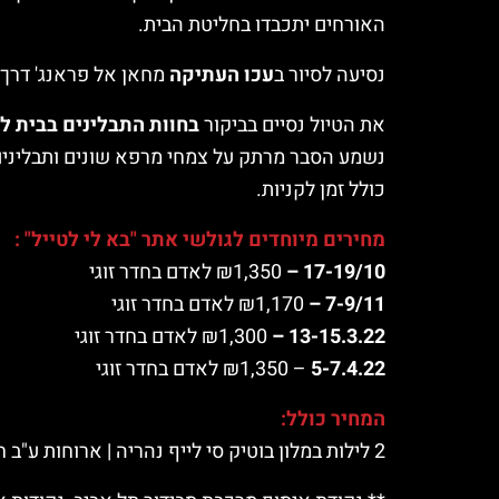
האורחים יתכבדו בחליטת הבית.
נסיעה לסיור ב
עכו העתיקה
מחאן אל פראנג' דרך ה
את הטיול נסיים בביקור
בחוות התבלינים בבית ל
נשמע הסבר מרתק על צמחי מרפא שונים ותבליני
כולל זמן לקניות.
מחירים מיוחדים לגולשי אתר "בא לי לטייל" :
17-19/10 –
₪1,350 לאדם בחדר זוגי
7-9/11 –
₪1,170 לאדם בחדר זוגי
13-15.3.22 –
₪1,300 לאדם בחדר זוגי
5-7.4.22
– ₪1,350 לאדם בחדר זוגי
המחיר כולל:
2 לילות במלון בוטיק סי לייף נהריה | ארוחות ע"ב חצי פנסיון | כניסות לאתרים | הסעות | מדריך טיולים מבית "אגד חוויות תיור ונופש"