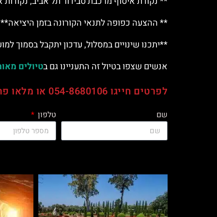
** נקודת איסוף מרכבת סבידור תל אביב, נקודות א
** ההצעה כפופה לתנאי הקורונה בזמן היציאה**
**יתכנו שינויים במסלול, עדכון יתקבל בסמוך למו
אנשים שצפו בטיול זה התעניינו גם ב
טיולים מאור
לפרטים חייגו 054-8680106 או מלאו פרטים בטופס וניצור קשר בהקדם
שם
טלפון