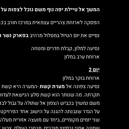
המשך אל טיילת יפה נוף משם נוכל לצפות על 
הפסקה לארוחת צהריים עצמאית במרכז חורב בכ
נסיים את יום הטיול במסלול מרהיב
בפארק נשר ו
נסיעה למלון, קבלת חדרים ומנוחה
ארוחת ערב במלון
יום 2
ארוחת בוקר במלון
נסיעה צפונה אל
מערת קשת
-המערה היא קשת ענ
תקרתה. מה שנותר הוא קשת סלע הנישאת לעדות ע
משם נמשיך בכביש הצפון אל שתולה על גבול לבנון
על הגדר שנבנתה להגנה על הישוב אחד הפרויקטים
שני יזמים מקומיים, ביחד עם מועצה אזורית מעלה יוסף, המרכז הקהילתי ועמותת 4 Israel
שמונה אמני גרפיטי מוכרים, מרחבי העולם, צבעו 