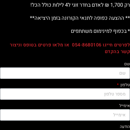
רק 1,700 ₪ לאדם בחדר זוגי ל4 לילות כולל הכל!
** ההצעה כפופה לתנאי הקורונה בזמן היציאה**
* בכפוף למינימום משתתפים
לפרטים חייגו 054-8680106 או מלאו פרטים בטופס וניצור
קשר בהקדם
שם
טלפון
אימייל
הודעה