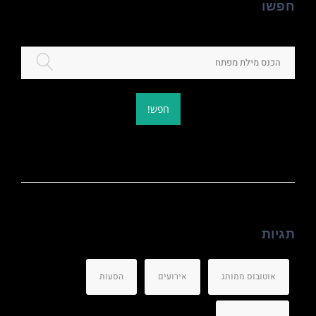
חפשו
חפש!
תגיות
אוטובוס ממותג
אירועים
הסעות